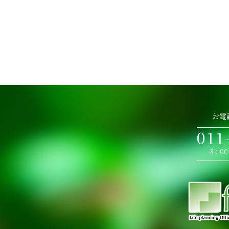
お電
011
8：0