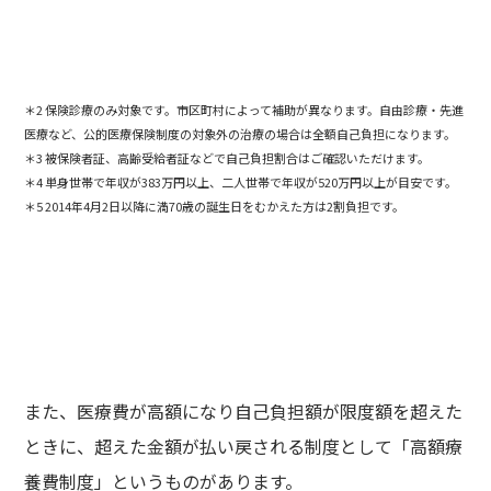
＊2 保険診療のみ対象です。市区町村によって補助が異なります。自由診療・先進
医療など、公的医療保険制度の対象外の治療の場合は全額自己負担になります。
＊3 被保険者証、高齢受給者証などで自己負担割合はご確認いただけます。
＊4 単身世帯で年収が383万円以上、二人世帯で年収が520万円以上が目安です。
＊5 2014年4月2日以降に満70歳の誕生日をむかえた方は2割負担です。
また、医療費が高額になり自己負担額が限度額を超えた
ときに、超えた金額が払い戻される制度として「高額療
養費制度」というものがあります。