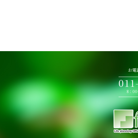
お電
011
8：0