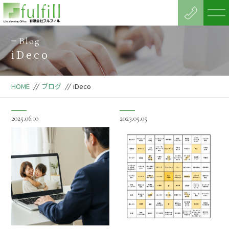
Blog
iDeco
HOME
//
ブログ
//
iDeco
2025.06.10
2023.05.05